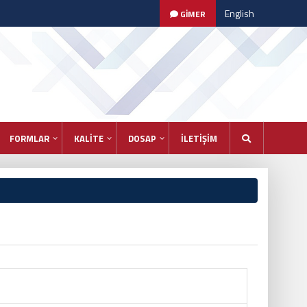
English
GİMER
FORMLAR
KALİTE
DOSAP
İLETİŞİM