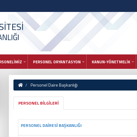
İTESİ
NLIĞI
RSONELİMİZ
PERSONEL ORYANTASYON
KANUN-YÖNETMELİK
Personel Daire Başkanlığı
PERSONEL BİLGİLERİ
PERSONEL DAİRESİ BAŞKANLIĞI