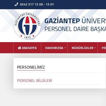
0342 317 13 00 - 13 01
GAZİANTEP
ÜNİVERS
PERSONEL DAİRE BAŞKA
ANASAYFA
HAKKIMIZDA
MÜDÜRLÜKLER
PE
PERSONELİMİZ
PERSONEL BİLGİLERİ