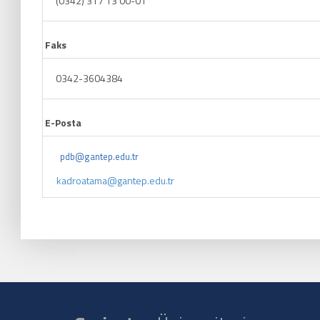
(0342) 317 13 00-01
Faks
0342-3604384
E-Posta
pdb@gantep.edu.tr
kadroatama@gantep.edu.tr