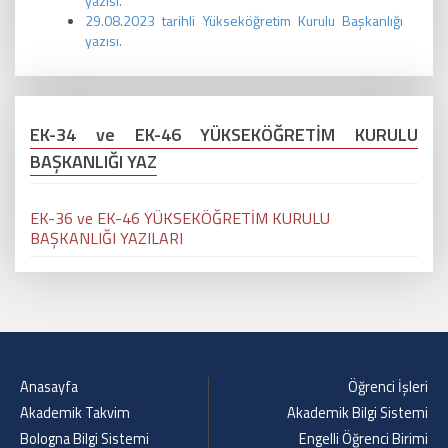
yazısı.
29.08.2023 tarihli Yükseköğretim Kurulu Başkanlığı
yazısı.
EK-34 ve EK-46 YÜKSEKÖĞRETİM KURULU
BAŞKANLIĞI YAZ
EK-36 ve EK-46 YÜKSEKÖĞRETİM KURULU
BAŞKANLIĞI YAZILARI
Anasayfa
Öğrenci İşleri
Akademik Takvim
Akademik Bilgi Sistemi
Bologna Bilgi Sistemi
Engelli Öğrenci Birimi