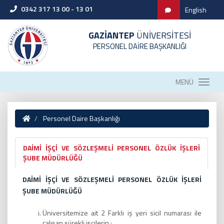
0342 317 13 00 - 13 01
English
GAZİANTEP
ÜNİVERSİTESİ
PERSONEL DAİRE BAŞKANLIĞI
MENÜ
Personel Daire Başkanlığı
DAİMİ İŞÇİ VE SÖZLEŞMELİ PERSONEL ÖZLÜK İŞLERİ
ŞUBE MÜDÜRLÜĞÜ
DAİMİ İŞÇİ VE SÖZLEŞMELİ PERSONEL ÖZLÜK İŞLERİ
ŞUBE MÜDÜRLÜĞÜ
Üniversitemize ait 2 Farklı iş yeri sicil numarası ile
çalışan sürekli işçilerin ;