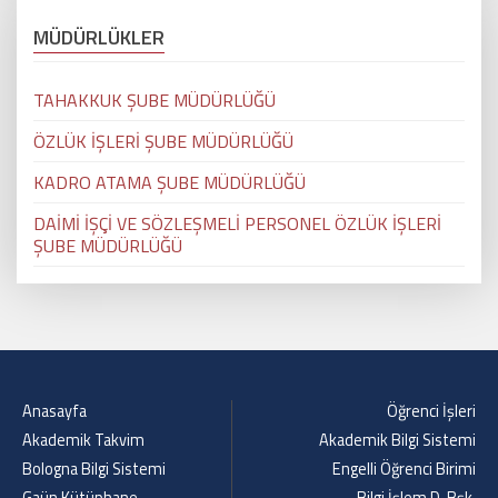
MÜDÜRLÜKLER
TAHAKKUK ŞUBE MÜDÜRLÜĞÜ
ÖZLÜK İŞLERİ ŞUBE MÜDÜRLÜĞÜ
KADRO ATAMA ŞUBE MÜDÜRLÜĞÜ
DAİMİ İŞÇİ VE SÖZLEŞMELİ PERSONEL ÖZLÜK İŞLERİ
ŞUBE MÜDÜRLÜĞÜ
Anasayfa
Öğrenci İşleri
Akademik Takvim
Akademik Bilgi Sistemi
Bologna Bilgi Sistemi
Engelli Öğrenci Birimi