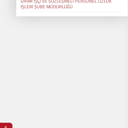
DAİMİ İŞÇİ VE SÖZLEŞMELİ PERSONEL ÖZLÜK
İŞLERİ ŞUBE MÜDÜRLÜĞÜ