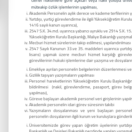
Genel hükümlere göre açıktan veya nakil yoluyla üniv
müteakip özlük işlemlerinin yapılması,
Akademik Personelin aylık derece ve kademe terfilerinin y
Yurtdışı, yurtiçi görevlendirme ile ilgili Yükseköğretim Kuru
1416 sayılı kanun uyarınca),
2547 S.K. 34.md. uyarınca yabancı uyruklu ve 2914 S.K. 15. 
Yükseköğretim Kurulu Başkanlığı, Maliye Bakanlığı yazışmal
Mecburi hizmet sürelerinin takip edilmesi, yapılandırılmas
2547 Sayılı Kanunun 33.ve 35. maddeleri uyarınca yurtdışı
lisans) yapmak üzere mecburi hizmet karşılığı görevl
görevlilerinin hukuki işlemlerine dair yazışma ve dosyaları
Emekliye ayrılan personelin belgelerinin düzenlenmesi ve i
Gizlilik taşıyan yazışmaların yapılması
Personel hareketlerinin Yükseköğretim Kurulu Başkanlığın
bildirilmesi (nakil, görevlendirme, pasaport, görev belges
yapılması),
Göreve başlayan akademik personel veri girişlerinin yapıl
Akademik personelin idari görev süresinin takibi
Yazışmaların dosyalanması ve yeni başlayan personele
personelin dosyalarının ilgili kurum ve kuruluşlara gönderi
Üniversitemizde görev yapan öğretim üyelerinin yurtdışı b
Başkanlığı ve Dışişleri Bakanlığı nezdinde yapılan yazışma