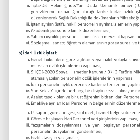
Tıpta/Diş Hekimliğinde/Yan Dalda Uzmanlık Sınavı (
görevlilerinin uzmanlığını alacağı tarihe kadar özlük işl
düzenlenerek Sağlık Bakanlığı ile dokümanların Yükseköğr
İşten ayrılan (istifa, nakil) personelin ayrılma işlemlerin yap
Akademik personele kimlik düzenlenmesi,
Yabancı uyruklu personel alımına ilişkin mevzuat kapsamın
Sözleşmeli sanatçı öğretim elamanlarının görev süresi ve te
b) İdari Özlük İşleri:
Genel hükümlere göre açıktan veya nakil yoluyla ünive
müteakip özlük işlemlerinin yapılması,
SHÇEK-2828 Sosyal Hizmetler Kanunu / 3713 Terörle Müc
ataması yapılan personelin özlük işlemlerinin yapılması,
İdari personelin aylık derece ve kademe terfilerinin yapılm
Son Sekiz Yıl içinde herhangi bir disiplin cezası olmayan
Asaleti tasdik olan ve bir üst öğrenimi bitiren İdari Personel
Emekliye ayrılan İdari Personelin belgelerinin düzenlenmesi
Pasaport, görev belgesi, sicil özeti, hizmet belgesi düzen
Göreve başlayan İdari Personel veri girişlerinin yapılması,
Yazışmaların dosyalanması ve yeni başlayan personele
personelin dosyalarının gönderilmesi,
Gizlilik taşıyan yazışmalar,