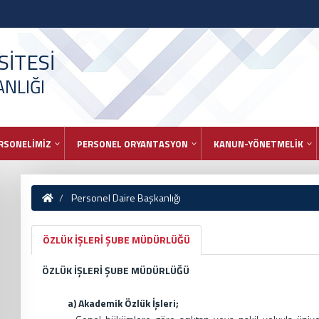
İTESİ
NLIĞI
RSONELİMİZ
PERSONEL ORYANTASYON
KANUN-YÖNETMELİK
Personel Daire Başkanlığı
ÖZLÜK İŞLERİ ŞUBE MÜDÜRLÜĞÜ
ÖZLÜK İŞLERİ ŞUBE MÜDÜRLÜĞÜ
a) Akademik Özlük İşleri;