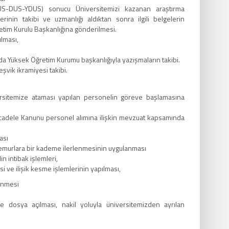
TUS-DUS-YDUS) sonucu Üniversitemizi kazanan araştırma
erinin takibi ve uzmanlığı aldıktan sonra ilgili belgelerin
etim Kurulu Başkanlığına gönderilmesi.
ılması,
da Yüksek Öğretim Kurumu başkanlığıyla yazışmaların takibi.
şvik ikramiyesi takibi.
rsitemize ataması yapılan personelin göreve başlamasına
adele Kanunu personel alımına ilişkin mevzuat kapsamında
ası
 memurlara bir kademe ilerlenmesinin uygulanması
in intibak işlemleri,
 ve ilişik kesme işlemlerinin yapılması,
lenmesi
 dosya açılması, nakil yoluyla üniversitemizden ayrılan