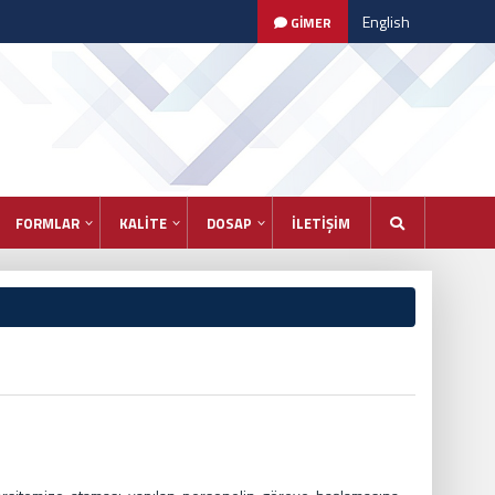
English
GİMER
FORMLAR
KALİTE
DOSAP
İLETİŞİM