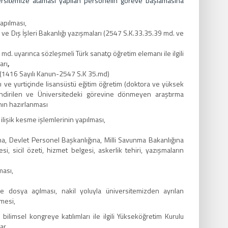
ersitemize ataması yapılan personelin göreve başlamasına
apılması,
lu ve Dış İşleri Bakanlığı yazışmaları (2547 S.K.33.35.39 md. ve
md. uyarınca sözleşmeli Türk sanatçı öğretim elemanı ile ilgili
arı
,
ı (1416 Sayılı Kanun-2547 S.K 35.md)
 ve yurtiçinde lisansüstü eğitim öğretim (doktora ve yüksek
endirilen ve Üniversitedeki görevine dönmeyen araştırma
nın hazırlanması
lişik kesme işlemlerinin yapılması,
a, Devlet Personel Başkanlığına, Milli Savunma Bakanlığına
i, sicil özeti, hizmet belgesi, askerlik tehiri, yazışmaların
ması,
 dosya açılması, nakil yoluyla üniversitemizden ayrılan
lmesi,
ilimsel kongreye katılımları ile ilgili Yükseköğretim Kurulu
lar